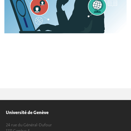
Université de Genève
24 rue du Général-Dufour
1211 Genève 4