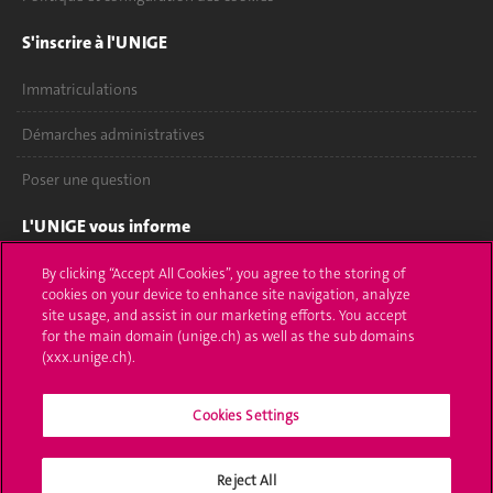
S'inscrire à l'UNIGE
Immatriculations
Démarches administratives
Poser une question
L'UNIGE vous informe
UNIGE Mobile
By clicking “Accept All Cookies”, you agree to the storing of
cookies on your device to enhance site navigation, analyze
site usage, and assist in our marketing efforts. You accept
Médias
for the main domain (unige.ch) as well as the sub domains
(xxx.unige.ch).
Offres d'emploi
Bibliothèque
Cookies Settings
Calendrier académique
Reject All