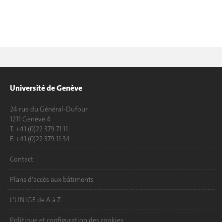
Université de Genève
24 rue du Général-Dufour
1211 Genève 4
T. +41 (0)22 379 71 11
F. +41 (0)22 379 11 34
Contact
Plans d'accès aux bâtiments
L'UNIGE de A à Z
Politique et configuration des cookies